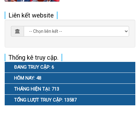
Liên kết website
Thống kê truy cập.
ĐANG TRUY CẬP: 6
HÔM NAY: 48
THÁNG HIỆN TẠI: 713
TỔNG LƯỢT TRUY CẬP: 13587