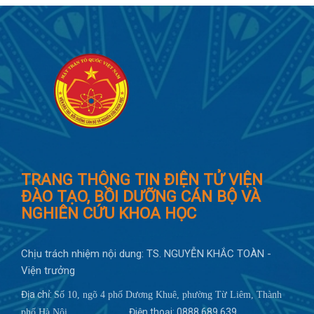
TRANG THÔNG TIN ĐIỆN TỬ VIỆN
ĐÀO TẠO, BỒI DƯỠNG CÁN BỘ VÀ
NGHIÊN CỨU KHOA HỌC
Chịu trách nhiệm nội dung: TS. NGUYỄN KHẮC TOÀN -
Viện trưởng
Địa chỉ:
Số 10, ngõ 4 phố Dương Khuê, phường Từ Liêm, Thành
Điện thoại: 0888 689 639
phố Hà Nội