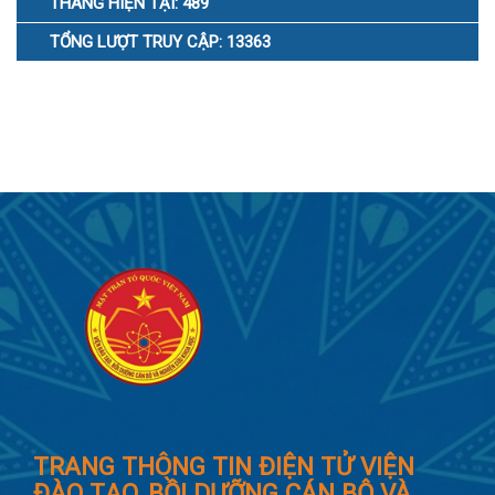
THÁNG HIỆN TẠI: 489
TỔNG LƯỢT TRUY CẬP: 13363
TRANG THÔNG TIN ĐIỆN TỬ VIỆN
ĐÀO TẠO, BỒI DƯỠNG CÁN BỘ VÀ